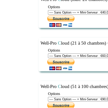
"
Mini-Serveur
"
.
Options
Le seul accès obligatoire est pour notre 
Pour seulement 10 €/mois vous recevez
préinstallé à vos besoins.
Well-Pro
C
loud (21 à 50 chambres)
Options
Well-Pro
C
loud (51 à 100 chambres
Options