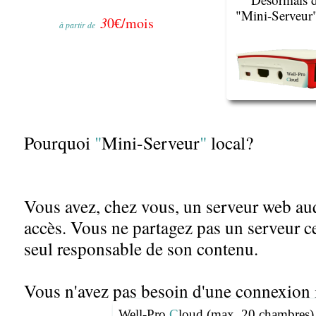
"Mini-Serveur"
3
0
/mois
€
à partir de
Pourquoi
"
Mini-Serveur
"
local?
Vous avez, chez vous, un serveur web au
accès. Vous ne partagez pas un serveur ce
seul responsable de son contenu.
Vous n'avez pas besoin d'une connexion 
car vos données et Well-Pro Cloud sont in
Well-Pro
C
loud (max. 20 chambres