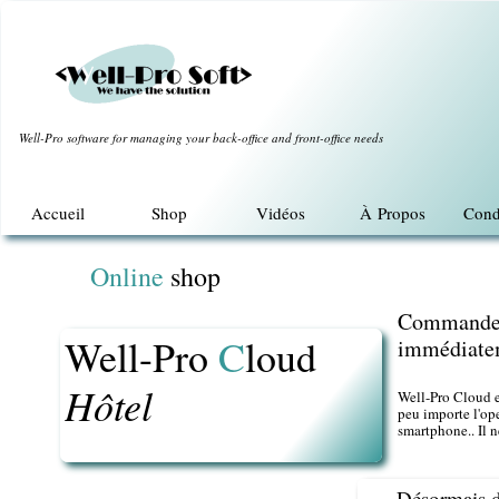
Well-Pro software for managing your back-office and front-office needs
Accueil
Shop
Vidéos
À Propos
Cond
Online
shop
Commandez,
Well-Pro
C
loud
immédiate
Hôtel
Well-Pro Cloud es
Texte
peu importe l'ope
smartphone.. Il n
Désormais dis